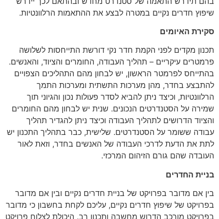
בהם תידרש התאמה של סטנדרט מחדש ובהתאם לכך יידרש
שיפוץ חדרים נקיים במטרה לבצע את ההתאמות הרלוונטיות.
סקירת האיומים
תכנון מקדים לפני הקמת חדר נקי דורשת התייחסות לשלושה
פרמטרים עיקריים – תהליך העבודה, החומרים והציוד, והאנשים.
בהתייחס לפרמטר הראשון, יש לבחון מהם התהליכים הצפויים
להתבצע בחדר, מהן מערכות התשתית ומערכות התמך
הרלוונטיות, וכיצד ניתן להביא לסדר פעולות נכון והגיוני תוך
שמירה על הסטנדרטים הנכונים. שנית יש לבחון מהם החומרים
והציוד הדרושים לתהליך העבודה וכיצד ניתן להגדיר תהליך
עבודה ששומר על הסטנדרטים. שלישית, כבר בתהליך התכנון יש
לתת את הדעת לדרכי העבודה של האנשים בחדר, וזאת לאור
העובדה שהם גורם הזיהום המרכזי.
בניית החדרים
בין אם מדובר בפרויקט של בניית חדרים נקיים ובין אם מדובר
בפרויקט של שיפוץ חדרים נקיים, עליכם לקחת בחשבון כי מדובר
בפרויקט מורכב הדרוש מחשבה ותכנון רב. היכולת לצלוח פרויקט