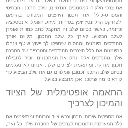
הקונספט/עקרוני הינו ההתחלה. בשלב זה אנו מתרגמים
את צרכי הלקוח למסמכים הנדסיים, שלב התכנון הבסיסי
והמפורט-כולל את תכנון היועצים המפורט בהתאם
לפרויקט הרלוונטי: יועץ בטיחות, מיזוג, חשמל, אינסטלציה
וכדומה, כאשר בסיום שלב זה מתקבל כתב כמויות ואומדן
לשלב הביצוע. לאורך כל שלב התכנון, מלווים אותך
מהנדסים מיומנים ומנוסים שיספקו לך ייעוץ שוטף וינהלו
במיומנות את כלל הצרכים ההנדסיים והטכניים של החברה
שלך. מהנדסים אלה ינהלו את המתכננים ויובילו לחבילת
תכנון מדויקת ומותאמת לצרכים שלך. אנחנו לא נעלמים
בסיום שלב התכנון וכמובן שמלווים גם את שלב הביצוע כדי
לוודא כי מה שתוכנן אכן מתבצע בפועל.
התאמה אופטימלית של הציוד
והמיכון לצרכיך
אנו מספקים שירותי תכנון ורכש ציוד ומכונות ומתאימים את
כלל המערכות התומכות לצרכים של החברה שלך. כל זאת,